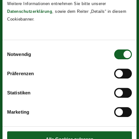
Persönlichkeitspsychologie, Gesundheitspsychologie,
Weitere Informationen entnehmen Sie bitte unserer
…)
Datenschutzerklärung
, sowie dem Reiter „Details“ in diesem
Cookiebanner.
Anhand von Diskussionen und Experimenten setzen
wir uns mit jenen Inhalten auseinander, die die
Schüler*innen interessieren (z.B. mit Urteilsbildung,
Einwilligungsauswahl
Stressmanagment, Motivationsstrategien,
Notwendig
Gruppenprozessen, Wahrnehmungsfehlern,
Kommunikation). Die Schüler*innen dürfen also bei der
Präferenzen
Gestaltung mitbestimmen.
Statistiken
Marketing