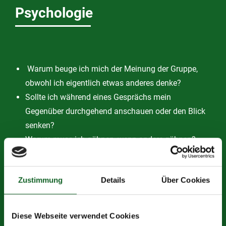
Psychologie
Warum beuge ich mich der Meinung der Gruppe,
obwohl ich eigentlich etwas anderes denke?
Sollte ich während eines Gesprächs mein
Gegenüber durchgehend anschauen oder den Blick
senken?
Warum muss ich gähnen, wenn andere gähnen?
Wie kann ich mich nach einem schlechten Ergebnis
zum Lernen motivieren?
Zustimmung
Details
Über Cookies
Im Wahlpflichtfach „Psychologie“ beschäftigen wir uns
mit den verschiedensten Themen der Psychologie und
ihren Fachbereichen (z.B. Sozialpsychologie,
Diese Webseite verwendet Cookies