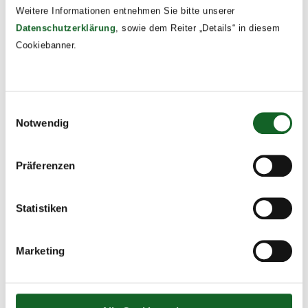
Weitere Informationen entnehmen Sie bitte unserer
Datenschutzerklärung
, sowie dem Reiter „Details“ in diesem
Cookiebanner.
Einwilligungsauswahl
Notwendig
Präferenzen
Dümlerhütte
Statistiken
3. July 2023
Die Schüler/innen der 3b und 3c trotzten der Hitze und
Marketing
machten sich auf in die Berge, um einen tollen
zweitägigen Wandertag zu genießen.