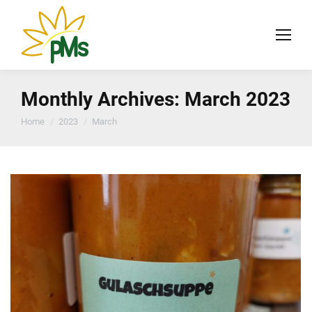
Monthly Archives:
March 2023
You are here:
Home
2023
March