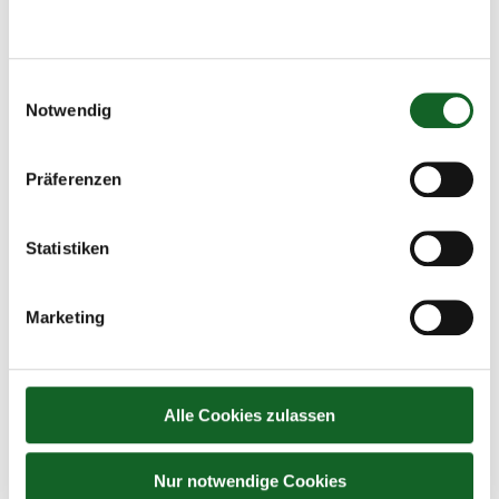
Einwilligungsauswahl
Notwendig
Präferenzen
Osterzeit in Ernährung und Haushalt
Statistiken
Unkategorisiert
By
koepflesebastian
22. March 2023
Kunterbunte Eier, Osternesterl oder gar Fastenbeugerl
Marketing
dürfen rund um Ostern nicht fehlen…
Alle Cookies zulassen
Nur notwendige Cookies