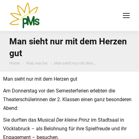
Man sieht nur mit dem Herzen
gut
You are here:
Home
Was war los
Man sieht nur mit dem…
Man sieht nur mit dem Herzen gut
Am Donnerstag vor den Semesterferien erlebten die
Theaterschülerinnen der 2. Klassen einen ganz besonderen
Abend:
Sie durften das Musical
Der kleine Prinz
im Stadtsaal in
Vöcklabruck – als Belohnung für ihre Spielfreude und ihr
Engagement – besuchen.