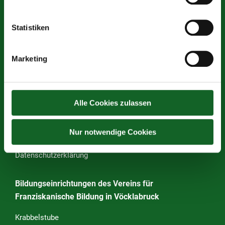
Graben 13, 4840 Vöcklabruck
Statistiken
Tel.:
07672 72680–30
Tel. Sekretariat:
07672 72680–43
Öffnungszeiten Sekretariat: 07:00 – 12:00 Uhr
Marketing
(Krankmeldung ab 07.00 Uhr)
E-Mail:
s417152@schule-ooe.at
Alle Cookies zulassen
Rechtliches
Impressum
Nur notwendige Cookies
Datenschutzerklärung
Bildungseinrichtungen des Vereins für
Franziskanische Bildung in Vöcklabruck
Krabbelstube