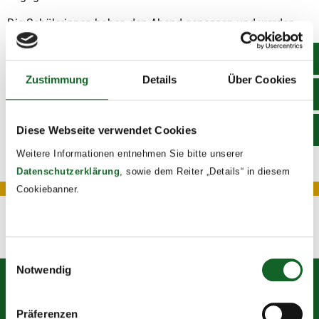
Die Schülerinnen haben den Abend genossen und werden
sich das wohl bekannteste Zitat des kleinen Prinzen in
Erinnerung behalten:
Zustimmung
Details
Über Cookies
„Man sieht nur mit dem Herzen gut, das Wesentliche ist für
die Augen unsichtbar.“
(Antoine de Saint-Exupéry)
Diese Webseite verwendet Cookies
Weitere Informationen entnehmen Sie bitte unserer
Datenschutzerklärung
, sowie dem Reiter „Details“ in diesem
Cookiebanner.
Zurück zur Übersicht
Einwilligungsauswahl
Notwendig
Mittelschule des Vereins für Franziskanische Bildung
Präferenzen