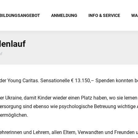
BILDUNGSANGEBOT
ANMELDUNG
INFO & SERVICE
WA
denlauf
uf
r Young Caritas. Sensationelle € 13.150,– Spenden konnten be
r Ukraine, damit Kinder wieder einen Platz haben, wo sie lerne
 Versorgung sind ebenso wie psychologische Betreuung wichtig
 ermöglichen.
ehrerinnen und Lehrern, allen Eltern, Verwandten und Freunden 