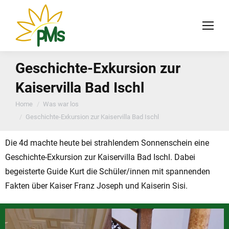
Geschichte-Exkursion zur
Kaiservilla Bad Ischl
You are here:
Home
Was war los
Geschichte-Exkursion zur Kaiservilla Bad Ischl
Die 4d machte heute bei strahlendem Sonnenschein eine
Geschichte-Exkursion zur Kaiservilla Bad Ischl. Dabei
begeisterte Guide Kurt die Schüler/innen mit spannenden
Fakten über Kaiser Franz Joseph und Kaiserin Sisi.