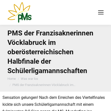
PMS der Franzisaknerinnen
Vöcklabruck im
oberösterreichischen
Halbfinale der
Schülerligamannschaften
You are here:
Home
Was war los
PMS der Franzisaknerinnen Vöcklabruck im…
Sensation gelungen! Nach dem Erreichen des Viertelfinales
kickte sich unsere Schülerligamannschaft mit einem