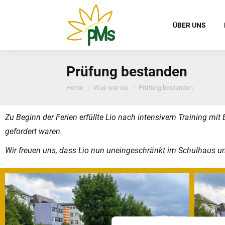
ÜBER UNS
Prüfung bestanden
You are here:
Home
Was war los
Prüfung bestanden
Zu Beginn der Ferien erfüllte Lio nach intensivem Training mit 
gefordert waren.
Wir freuen uns, dass Lio nun uneingeschränkt im Schulhaus unt