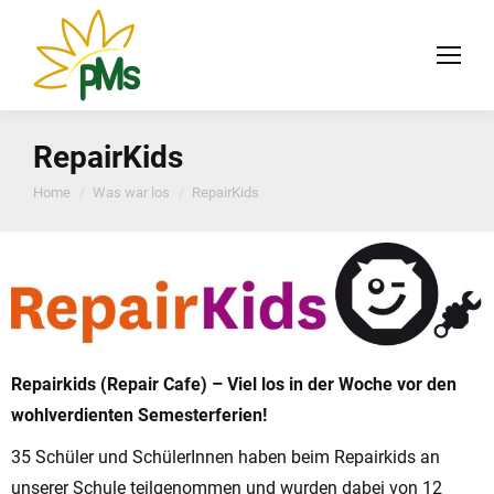
RepairKids
You are here:
Home
Was war los
RepairKids
Repairkids (Repair Cafe) – Viel los in der Woche vor den
wohlverdienten Semesterferien!
35 Schüler und SchülerInnen haben beim Repairkids an
unserer Schule teilgenommen und wurden dabei von 12