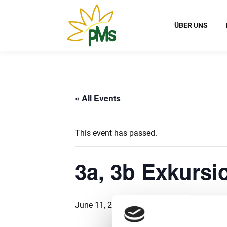
ÜBER UNS
« All Events
This event has passed.
3a, 3b Exkursi
June 11, 2025 @ 8:00
-
13:30