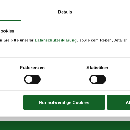
Details
dar
DETAILS
Date:
Cookies
June 11, 2025
n Sie bitte unserer
Datenschutzerklärung
, sowie dem Reiter „Details“
Time:
8:00 - 13:30
Event Tags:
Präferenzen
Statistiken
2024/25
Nur notwendige Cookies
A