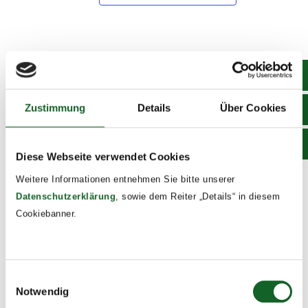
DETAILS
Date:
March 5, 2025
Zustimmung
Details
Über Cookies
Time:
8:00 - 13:10
Diese Webseite verwendet Cookies
Event Tags:
Weitere Informationen entnehmen Sie bitte unserer
2024/25
Datenschutzerklärung
, sowie dem Reiter „Details“ in diesem
Cookiebanner.
4a Besuch der Synagoge
Präsentation des Projekts zur
in Linz
Fastenzeit 2025
Einwilligungsauswahl
Notwendig