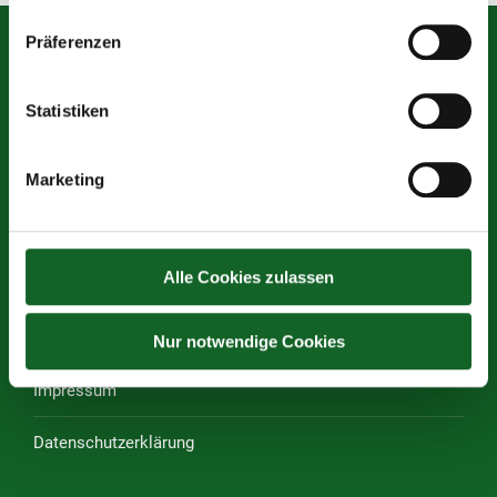
Präferenzen
Mittelschule des Vereins für Franziskanische Bildung
Statistiken
Graben 13, 4840 Vöcklabruck
Tel.:
07672 72680–30
Marketing
Tel. Sekretariat:
07672 72680–43
Öffnungszeiten Sekretariat: 07:00 – 12:00 Uhr
(Krankmeldung ab 07.00 Uhr)
Alle Cookies zulassen
E-Mail:
s417152@schule-ooe.at
Nur notwendige Cookies
Rechtliches
Impressum
Datenschutzerklärung