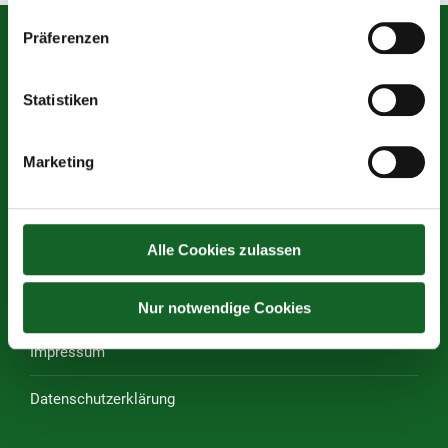
Präferenzen
Mittelschule des Vereins für Franziskanische Bildung
Statistiken
Graben 13, 4840 Vöcklabruck
Tel.:
07672 72680–30
Marketing
Tel. Sekretariat:
07672 72680–43
Öffnungszeiten Sekretariat: 07:00 – 12:00 Uhr
(Krankmeldung ab 07.00 Uhr)
Alle Cookies zulassen
E-Mail:
s417152@schule-ooe.at
Nur notwendige Cookies
Rechtliches
Impressum
Datenschutzerklärung