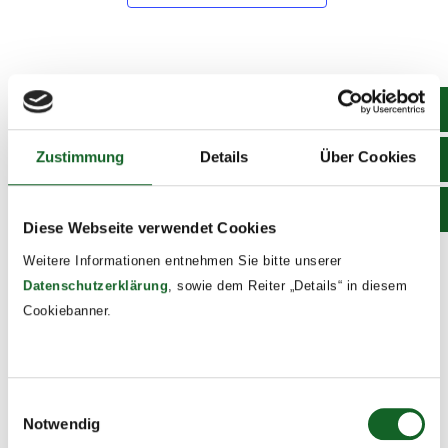
DETAILS
Date:
May 18
Zustimmung
Details
Über Cookies
Time:
8:00 - 13:00
Diese Webseite verwendet Cookies
Event Tags:
Weitere Informationen entnehmen Sie bitte unserer
2025/26
Datenschutzerklärung
, sowie dem Reiter „Details“ in diesem
Cookiebanner.
Multivision: Geografische Vorträge im
4b Workshop
Festsaal
Herzkiste
Einwilligungsauswahl
Notwendig