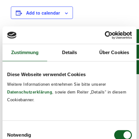
Add to calendar
DETAILS
Zustimmung
Details
Über Cookies
Date:
November 29, 2024
Time:
Diese Webseite verwendet Cookies
15:00 - 19:00
Weitere Informationen entnehmen Sie bitte unserer
Event Tags:
Datenschutzerklärung
, sowie dem Reiter „Details“ in diesem
2024/25
Cookiebanner.
HPV Impfung, 1. Teil
Aufführungen unserer Thatergruppen
Einwilligungsauswahl
Notwendig