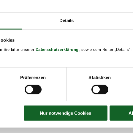
DETAILS
Details
Start:
November 15, 2023 @
Cookies
14:00
n Sie bitte unserer
Datenschutzerklärung
, sowie dem Reiter „Details“
End:
November 16, 2023 @
17:00
Präferenzen
Statistiken
Event Tags:
2023/24
Nur notwendige Cookies
A