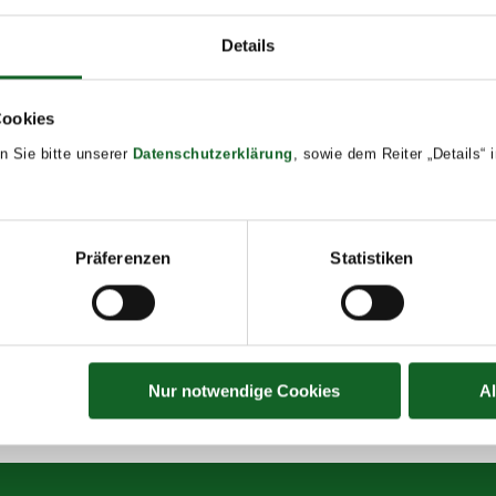
ugend Oberösterreich
Details
Add to calendar
DETAILS
Date:
Cookies
February 2
n Sie bitte unserer
Datenschutzerklärung
, sowie dem Reiter „Details“
Time:
8:00 - 13:00
Event Tags
Präferenzen
Statistiken
2025/26
Nur notwendige Cookies
A