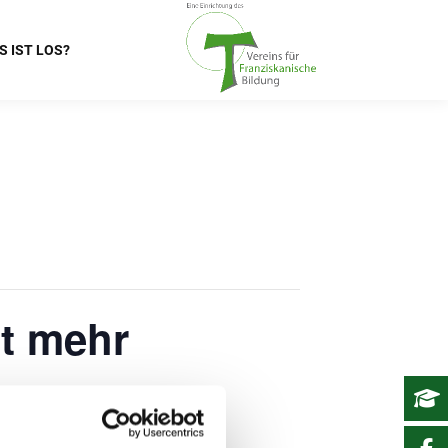
S IST LOS?
st mehr