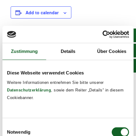
Add to calendar
DETAILS
Zustimmung
Details
Über Cookies
Date:
October 3, 2024
Time:
Diese Webseite verwendet Cookies
8:00 - 13:00
Weitere Informationen entnehmen Sie bitte unserer
Event Tags:
Datenschutzerklärung
, sowie dem Reiter „Details“ in diesem
2024/25
Cookiebanner.
Klassenforen der 1. Klassen
Franziskustag
Einwilligungsauswahl
Notwendig