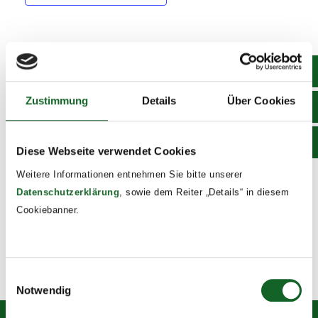
DETAILS
Date:
Zustimmung
Details
Über Cookies
December 2, 2025
Time:
16:00 - 20:00
Diese Webseite verwendet Cookies
Event Tags:
Weitere Informationen entnehmen Sie bitte unserer
2025/26
Datenschutzerklärung
, sowie dem Reiter „Details“ in diesem
Cookiebanner.
Adventkranzweihen
Gespräche zur Potentialanalyse
Einwilligungsauswahl
Notwendig