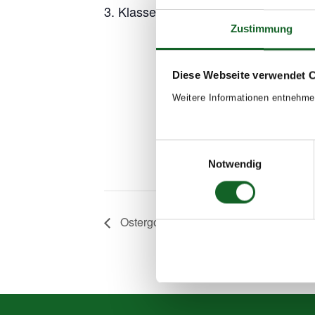
3. Klassen
Zustimmung
Add to calendar
D
St
Diese Webseite verwendet 
Ap
Weitere Informationen entnehme
En
Ap
Ev
Einwilligungsauswahl
Notwendig
20
Ostergottesdienste