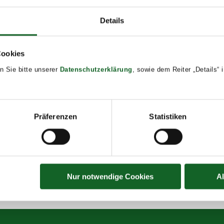
Details
ETAILS
art:
Cookies
ril 22, 2025 @ 8:00
n Sie bitte unserer
Datenschutzerklärung
, sowie dem Reiter „Details“
d:
ril 25, 2025 @ 17:00
ent Tags:
Präferenzen
Statistiken
24/25
Nur notwendige Cookies
A