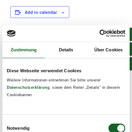
Add to calendar
DETAILS
Zustimmung
Details
Über Cookies
Date:
May 14, 2025
Time:
Diese Webseite verwendet Cookies
8:00 - 14:30
Weitere Informationen entnehmen Sie bitte unserer
Event Tags:
Datenschutzerklärung
, sowie dem Reiter „Details“ in diesem
2024/25
Cookiebanner.
4d Life Radio
Fake News – Workshop, 3. Klassen
Einwilligungsauswahl
Notwendig