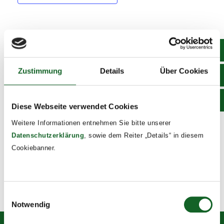
DETAILS
Date:
Zustimmung
Details
Über Cookies
February 12, 2024
Time:
8:00 - 17:00
Diese Webseite verwendet Cookies
Event Tags:
Weitere Informationen entnehmen Sie bitte unserer
2023/24
Datenschutzerklärung
, sowie dem Reiter „Details“ in diesem
Cookiebanner.
Schikurs in Hinterstoder – 2b und 2c
Tanz der Vampire
Einwilligungsauswahl
Notwendig