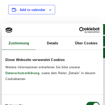
Add to calendar
DETAILS
Date:
Zustimmung
Details
Über Cookies
May 15, 2025
Time:
Diese Webseite verwendet Cookies
8:30 - 14:00
Weitere Informationen entnehmen Sie bitte unserer
Event Tags:
Datenschutzerklärung
, sowie dem Reiter „Details“ in diesem
2024/25
Cookiebanner.
Fake News – Workshop, 3. Klassen
Bildungsmesse, 3. Klassen
Einwilligungsauswahl