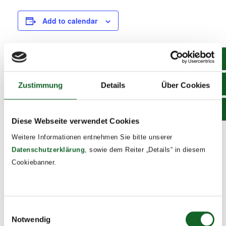
Add to calendar
DETAILS
Zustimmung
Details
Über Cookies
Date:
December 12, 2024
Time:
Diese Webseite verwendet Cookies
8:00 - 13:00
Weitere Informationen entnehmen Sie bitte unserer
Event Tags:
Datenschutzerklärung
, sowie dem Reiter „Details“ in diesem
2024/25
Cookiebanner.
Rorate
Weihnachtsgottesdienste
Einwilligungsauswahl
Notwendig