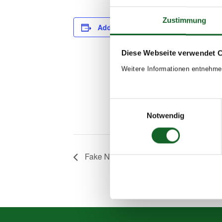
Zustimmung
Add to calendar
DETAILS
Date:
Diese Webseite verwendet 
January 18, 20
Weitere Informationen entnehme
Time:
18:00 - 18:30
Event Tags:
Einwilligungsauswahl
Notwendig
2023/24
Fake News – Workshops 3a und 3c