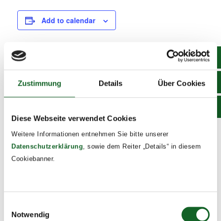
Add to calendar
DETAILS
Zustimmung
Details
Über Cookies
Date:
April 29
Time:
Diese Webseite verwendet Cookies
10:30 - 11:30
Weitere Informationen entnehmen Sie bitte unserer
Event Tags:
Datenschutzerklärung
, sowie dem Reiter „Details“ in diesem
2025/26
Cookiebanner.
2d Römermuseum
Exkursion STIWA
Einwilligungsauswahl
Notwendig