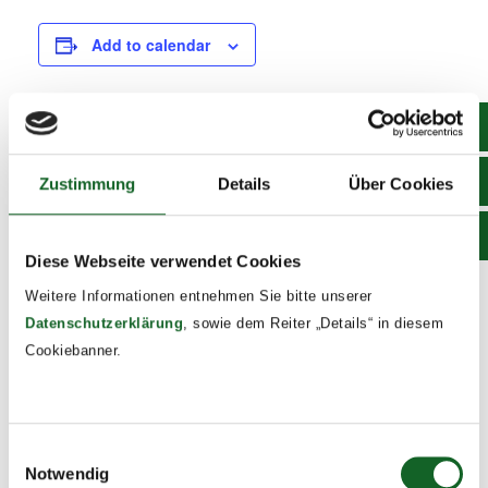
Add to calendar
DETAILS
Zustimmung
Details
Über Cookies
Date:
March 20, 2025
Time:
Diese Webseite verwendet Cookies
8:00 - 12:00
Weitere Informationen entnehmen Sie bitte unserer
Event Tags:
Datenschutzerklärung
, sowie dem Reiter „Details“ in diesem
2024/25
Cookiebanner.
SCHILF
4c Life Radio
Einwilligungsauswahl
Notwendig