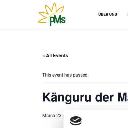
ÜBER UNS
« All Events
This event has passed.
Känguru der M
March 23 @ 8:00
-
12:00