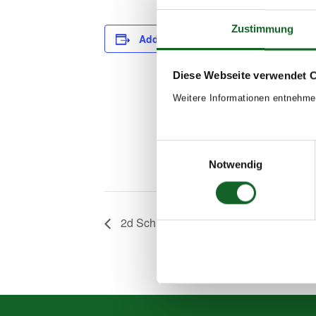
Zustimmung
Add to calendar
DETAILS
Date:
Diese Webseite verwendet 
October 2, 202
Weitere Informationen entnehme
Time:
8:00 - 13:00
Event Tags:
Einwilligungsauswahl
Notwendig
2025/26
2d Schule am Bauernhof