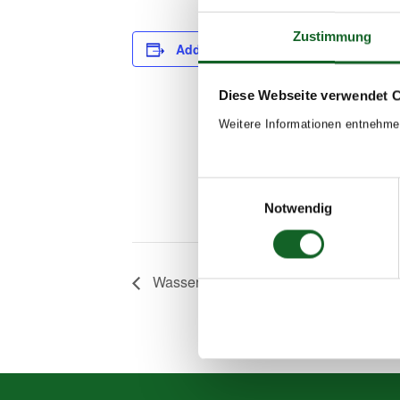
Zustimmung
Add to calendar
DETAILS
Date:
Diese Webseite verwendet 
June 27, 2024
Weitere Informationen entnehme
Time:
14:00 - 17:00
Event Tags:
Einwilligungsauswahl
Notwendig
2023/24
Wassertage in Schörfling