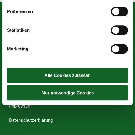
Präferenzen
Mittelschule des Vereins für Franziskanische Bildung
Statistiken
Graben 13, 4840 Vöcklabruck
Tel.:
07672 72680–30
Marketing
Tel. Sekretariat:
07672 72680–43
Öffnungszeiten Sekretariat: 07:00 – 12:00 Uhr
(Krankmeldung ab 07.00 Uhr)
Alle Cookies zulassen
E-Mail:
s417152@schule-ooe.at
Nur notwendige Cookies
Rechtliches
Impressum
Datenschutzerklärung