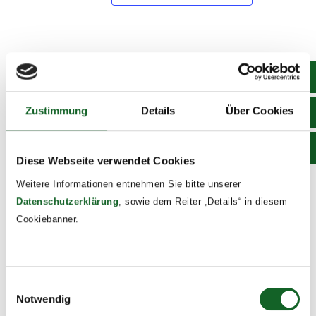
DETAILS
Start:
June 20, 2024 @ 8:00
Zustimmung
Details
Über Cookies
End:
June 21, 2024 @ 17:00
Diese Webseite verwendet Cookies
Event Tags:
Weitere Informationen entnehmen Sie bitte unserer
2023/24
Datenschutzerklärung
, sowie dem Reiter „Details“ in diesem
Cookiebanner.
Sommertheater unserer
Peer-Ausbildung:
Schauspielgruppen
Abschlussfahrt
Einwilligungsauswahl
Notwendig