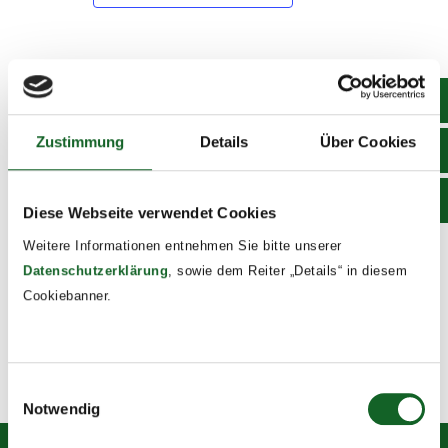
DETAILS
Start:
Zustimmung
Details
Über Cookies
June 1 @ 8:00
End:
June 3 @ 17:00
Diese Webseite verwendet Cookies
Event Tags:
Weitere Informationen entnehmen Sie bitte unserer
2025/26
Datenschutzerklärung
, sowie dem Reiter „Details“ in diesem
Cookiebanner.
Besuch der Lehrlingsmesse
Fußball U15
Einwilligungsauswahl
Notwendig