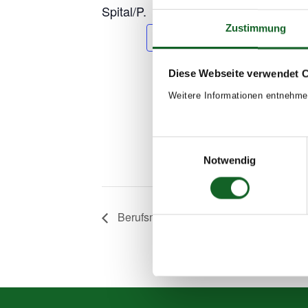
Spital/P.
Zustimmung
Add to calendar
DET
Start
Diese Webseite verwendet 
May 
Weitere Informationen entnehme
End:
May 
Even
Einwilligungsauswahl
Notwendig
2023
Berufsmesse – REVA Halle