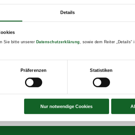
Details
AILS
:
Cookies
27, 2024 @ 8:00
n Sie bitte unserer
Datenschutzerklärung
, sowie dem Reiter „Details“
29, 2024 @ 17:00
t Tags:
Präferenzen
Statistiken
/24
Nur notwendige Cookies
A