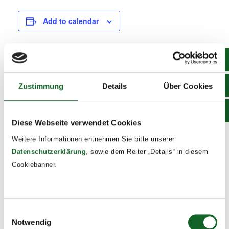
Add to calendar
DETAILS
Zustimmung
Details
Über Cookies
Date:
April 3, 2025
Time:
Diese Webseite verwendet Cookies
8:00 - 12:00
Weitere Informationen entnehmen Sie bitte unserer
Event Tags:
Datenschutzerklärung
, sowie dem Reiter „Details“ in diesem
2024/25
Cookiebanner.
3a Life Radio
Autorenlesung – Antje Wagner
Einwilligungsauswahl
Notwendig