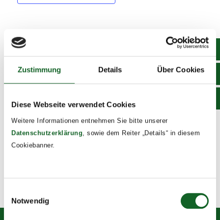
DETAILS
Start:
Zustimmung
Details
Über Cookies
May 26, 2025 @ 8:00
End:
May 28, 2025 @ 17:00
Diese Webseite verwendet Cookies
Event Tags:
Weitere Informationen entnehmen Sie bitte unserer
2024/25
Datenschutzerklärung
, sowie dem Reiter „Details“ in diesem
Cookiebanner.
Bildungsmesse, 3. Klassen
Orientierungstage 4c
Einwilligungsauswahl
Notwendig