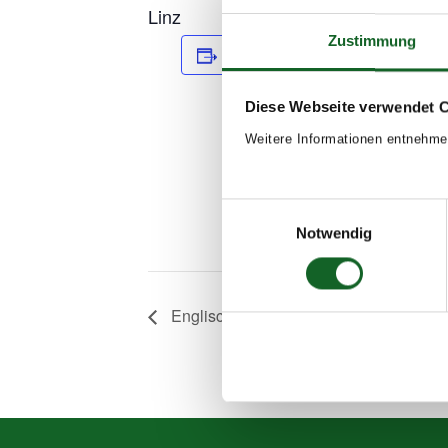
Linz
Zustimmung
Add to calendar
DETAILS
Date:
Diese Webseite verwendet 
April 16, 
Weitere Informationen entnehme
Time:
8:00 - 14:
Event Tag
Einwilligungsauswahl
Notwendig
2023/24
Englisch-Sprachwoche