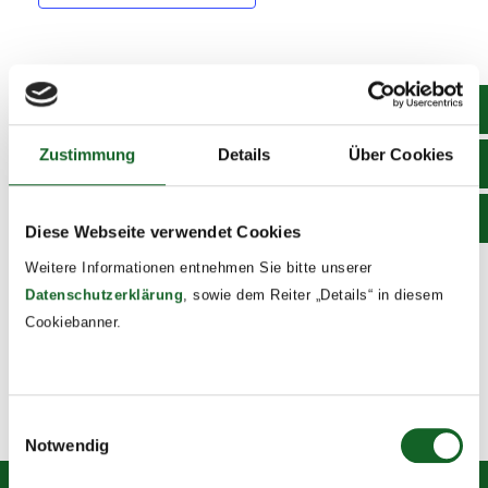
DETAILS
Date:
Zustimmung
Details
Über Cookies
July 7
Time:
7:40 - 13:00
Diese Webseite verwendet Cookies
Event Tags:
Weitere Informationen entnehmen Sie bitte unserer
2025/26
Datenschutzerklärung
, sowie dem Reiter „Details“ in diesem
Cookiebanner.
Schulfest
Abschlussgottesdienst
Einwilligungsauswahl
Notwendig