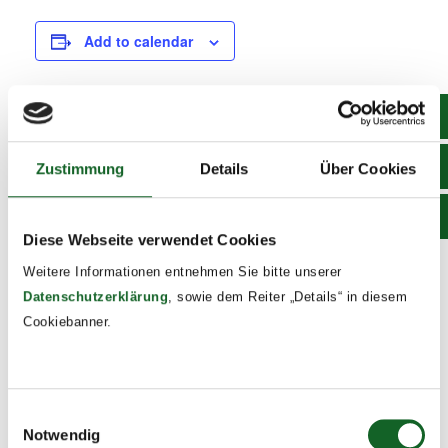
Add to calendar
DETAILS
Zustimmung
Details
Über Cookies
Date:
July 10
Time:
Diese Webseite verwendet Cookies
8:00 - 17:00
Weitere Informationen entnehmen Sie bitte unserer
Event Tags:
Datenschutzerklärung
, sowie dem Reiter „Details“ in diesem
2025/26
Cookiebanner.
Abschlussgottesdienst
Einwilligungsauswahl
Notwendig