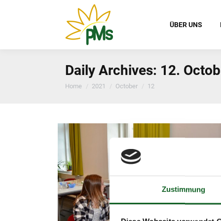
ÜBER UNS
Daily Archives:
12. Octob
You are here:
Home
2021
October
12
Zustimmung