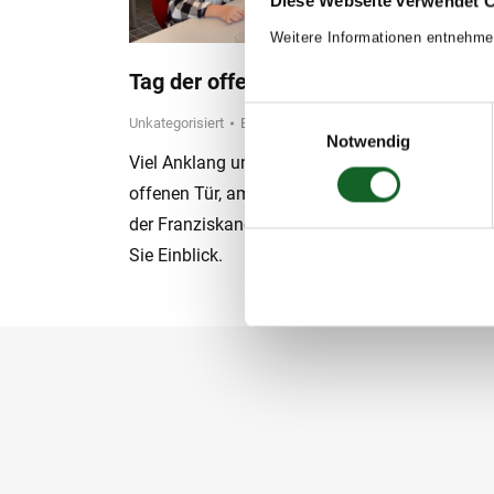
Diese Webseite verwendet 
Weitere Informationen entnehme
Tag der offenen Tür 2021
Einwilligungsauswahl
Unkategorisiert
By
koepflesebastian
12. October 2021
Notwendig
Viel Anklang und reges Interesse fand der Tag 
offenen Tür, am 12. Oktober, in der Mittelschule
der Franziskanerinnen von Vöcklabruck. Nehm
Sie Einblick.