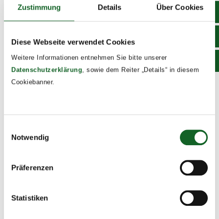
Zustimmung
Details
Über Cookies
Diese Webseite verwendet Cookies
Weitere Informationen entnehmen Sie bitte unserer
Datenschutzerklärung
, sowie dem Reiter „Details“ in diesem
LANDESMEISTERSCHAFTEN im CROSSLAUF
Cookiebanner.
Unkategorisiert
By
koepflesebastian
21. October 2021
Unsere Schülerinnen dürfen sich im Teambewerb der
Einwilligungsauswahl
Regelschulen VIZELANDESMEISTER nennen. Herzliche
Notwendig
Gratulation zum 2. Platz bei den Landesmeisterschaften
im Crosslauf.
Präferenzen
Statistiken