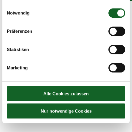
Einwilligungsauswahl
Notwendig
Präferenzen
Statistiken
Marketing
Engel
Unkategorisiert
By
koepflesebastian
14. December 2021
Alle Cookies zulassen
Im Religionsunterricht arbeitete die 1c zum Thema “Engel”.
Dabei sind diese Fotos entstanden.
Nur notwendige Cookies