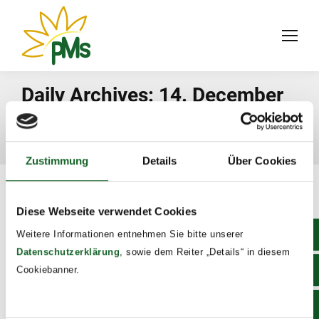
Daily Archives:
14. December
2021
You are here:
Home
2021
December
14
Zustimmung
Details
Über Cookies
Diese Webseite verwendet Cookies
Weitere Informationen entnehmen Sie bitte unserer
Datenschutzerklärung
, sowie dem Reiter „Details“ in diesem
Cookiebanner.