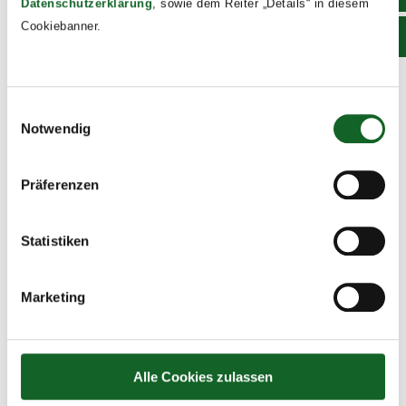
Datenschutzerklärung
, sowie dem Reiter „Details“ in diesem
Cookiebanner.
Einwilligungsauswahl
Notwendig
Präferenzen
Statistiken
Marketing
„Early Bird“ Frühstück im Advent
Alle Cookies zulassen