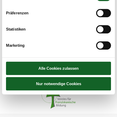
Präferenzen
Statistiken
KLIMT
Marketing
Unkategorisiert
By
koepflesebastian
4. July 2026
Die 2d-Klasse unternahm einen Schulausflug zum Thema
“Gustav Klimt und seine Sommerfrische”.
Alle Cookies zulassen
Nur notwendige Cookies