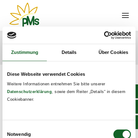
Daily Archives:
4. July 2026
Zustimmung
Details
Über Cookies
You are here:
Home
2026
July
04
Diese Webseite verwendet Cookies
Weitere Informationen entnehmen Sie bitte unserer
Datenschutzerklärung
, sowie dem Reiter „Details“ in diesem
Cookiebanner.
Einwilligungsauswahl
Notwendig