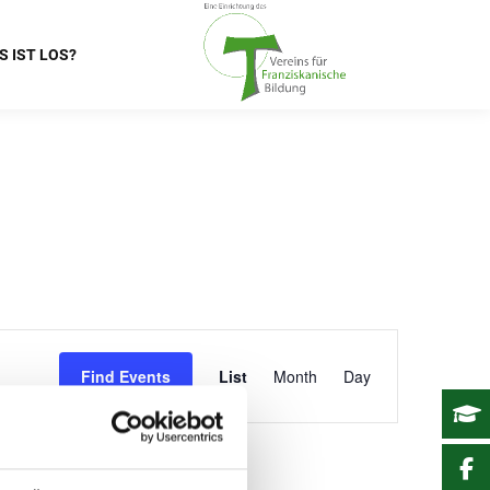
S IST LOS?
Event
Find Events
List
Month
Day
Views
Navigation