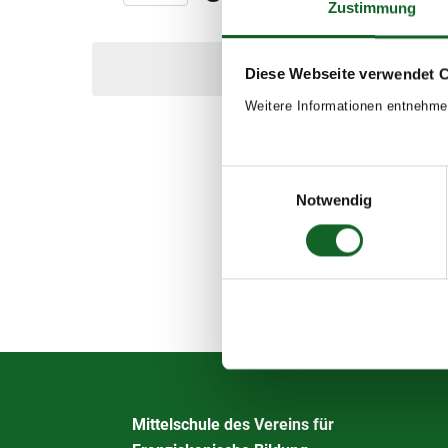
Zustimmung
Navigation
by
Select
Keyword.
date.
Diese Webseite verwendet 
Weitere Informationen entnehme
Einwilligungsauswahl
Notwendig
Mittelschule des Vereins für