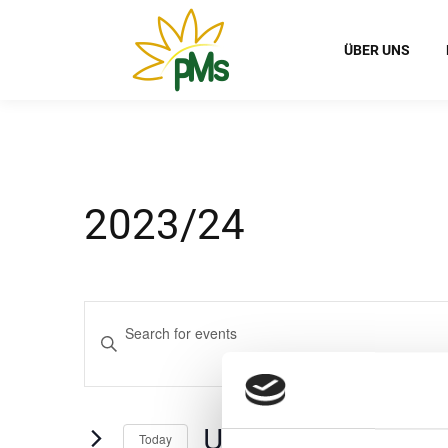
ÜBER UNS
2023/24
Events
Enter
Search
Keyword.
Search
and
for
Views
Upcoming
Events
Today