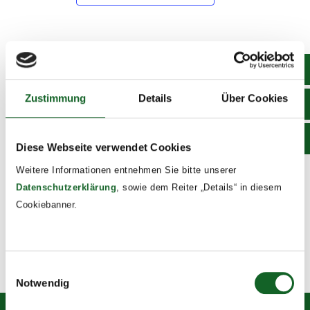
DETAILS
Date:
Zustimmung
Details
Über Cookies
June 18, 2025
Time:
8:00 - 13:30
Diese Webseite verwendet Cookies
Event Tags:
Weitere Informationen entnehmen Sie bitte unserer
2024/25
Datenschutzerklärung
, sowie dem Reiter „Details“ in diesem
Cookiebanner.
Projekttage der 1. Klassen
4b Orientierungstage
Einwilligungsauswahl
Notwendig