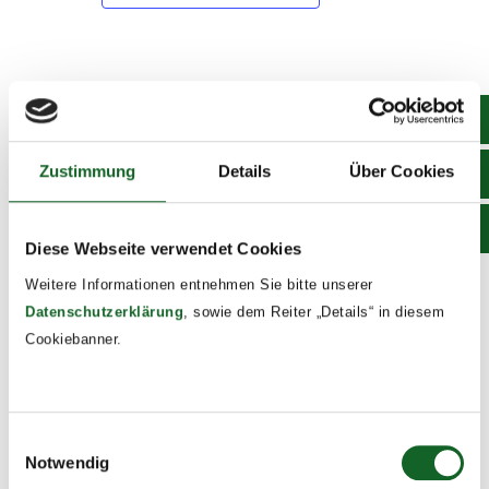
DETAILS
Start:
June 16, 2025 @ 8:00
Zustimmung
Details
Über Cookies
End:
June 18, 2025 @ 17:00
Diese Webseite verwendet Cookies
Event Tags:
Weitere Informationen entnehmen Sie bitte unserer
2024/25
Datenschutzerklärung
, sowie dem Reiter „Details“ in diesem
Cookiebanner.
Info-Abend der kommenden 1.
Exkursion KZ Mauthausen
Klassen
Einwilligungsauswahl
Notwendig