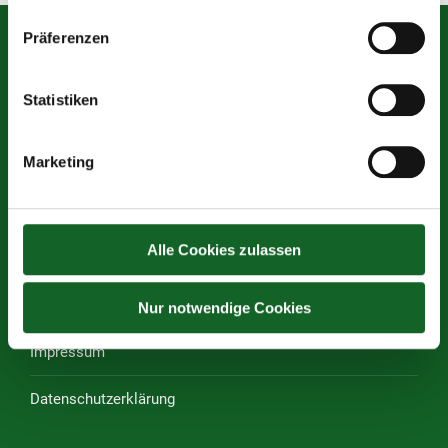
Präferenzen
Mittelschule des Vereins für Franziskanische Bildung
Statistiken
Graben 13, 4840 Vöcklabruck
Tel.:
07672 72680–30
Marketing
Tel. Sekretariat:
07672 72680–43
Öffnungszeiten Sekretariat: 07:00 – 12:00 Uhr
(Krankmeldung ab 07.00 Uhr)
Alle Cookies zulassen
E-Mail:
s417152@schule-ooe.at
Nur notwendige Cookies
Rechtliches
Impressum
Datenschutzerklärung