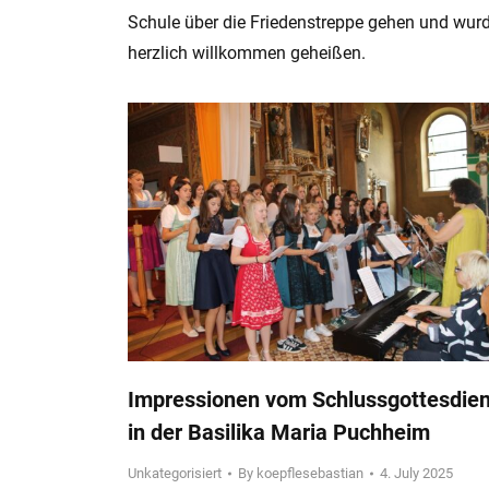
Schule über die Friedenstreppe gehen und wur
herzlich willkommen geheißen.
Impressionen vom Schlussgottesdien
in der Basilika Maria Puchheim
Unkategorisiert
By
koepflesebastian
4. July 2025