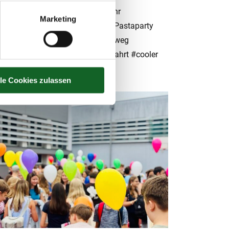
fstieg #Herrenweg #Kanonenrohr
Marketing
tdooraktivitaten #Zwieselalm #Pastaparty
ttengaudi #Lagerfeeling #Rundweg
sausee #Eiszeit #müde #Heimfahrt #cooler
flug#
lle Cookies zulassen