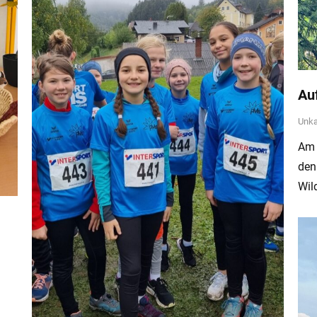
Au
Unka
Am 
den
Wil