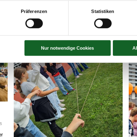
#Au
Präferenzen
Statistiken
#Ou
#Hü
#Go
Aus
Nur notwendige Cookies
A
5
er