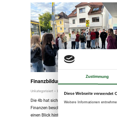
Zustimmung
Finanzbildung
Unkategorisiert
By
koepflesebastian
21. September 2
Diese Webseite verwendet 
Die 4b hat sich im Unterricht mit dem Thema
Weitere Informationen entnehme
Finanzen beschäftigt – und durfte dafür sogar
einen Blick hinter die Kulissen der Raiffeisenb