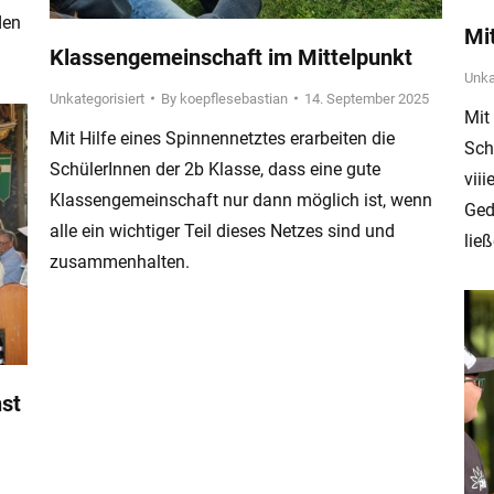
den
Mit
Klassengemeinschaft im Mittelpunkt
Unka
Unkategorisiert
By
koepflesebastian
14. September 2025
Mit
Mit Hilfe eines Spinnennetztes erarbeiten die
Sch
SchülerInnen der 2b Klasse, dass eine gute
vii
Klassengemeinschaft nur dann möglich ist, wenn
Ged
alle ein wichtiger Teil dieses Netzes sind und
ließ
zusammenhalten.
st