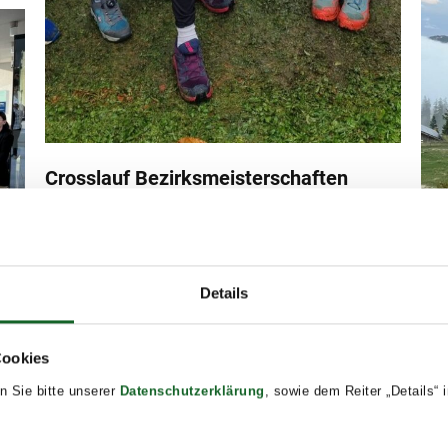
Crosslauf Bezirksmeisterschaften
Holzleithen
Unkategorisiert
By
koepflesebastian
14. October 2025
Jede Menge Spaß beim Laufen hatten wir in
Details
Holzleithen bei den Bezirksmeisterschaften im
Crosslauf. Neben der Freude waren unsere Schüler
025
Cookies
auch sehr erfolgreich. Vier Einzelpodeste und zwei
#2
n Sie bitte unserer
Datenschutzerklärung
, sowie dem Reiter „Details“
Gruppensieger rundeten die…
Unka
ank
#2t