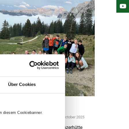
Über Cookies
tägigerWandertag3b3c
 in diesem Cookiebanner.
tegorisiert
By
koepflesebastian
1. October 2025
ägiger Wandertag 3b,3c #Gablonzerhütte