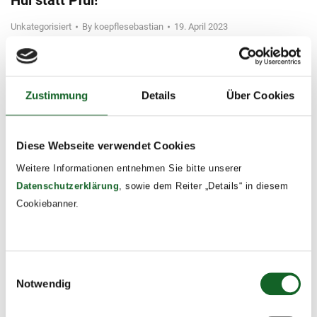
Hui statt Pfui!
Unkategorisiert
By
koepflesebastian
19. April 2023
Heute machte sich auch die 2a auf den Weg in
Vöcklabruck Müll zu sammeln.
Zustimmung
Details
Über Cookies
Diese Webseite verwendet Cookies
Weitere Informationen entnehmen Sie bitte unserer
Datenschutzerklärung
, sowie dem Reiter „Details“ in diesem
Cookiebanner.
Einwilligungsauswahl
Notwendig