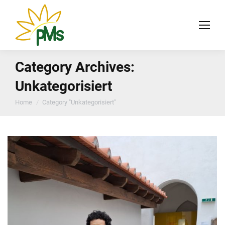
Category Archives:
Unkategorisiert
You are here:
Home
Category "Unkategorisiert"