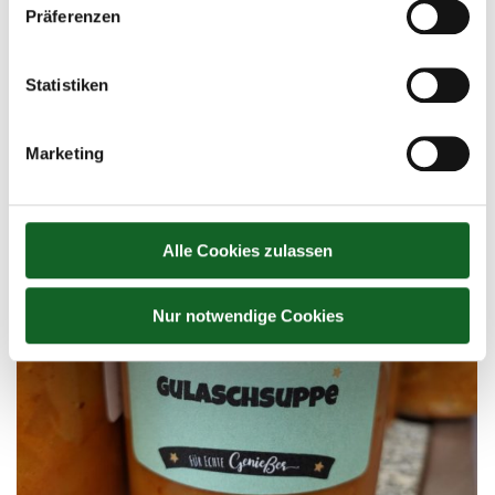
Präferenzen
Fastenprojekt der 4c Klasse
Statistiken
Unkategorisiert
By
koepflesebastian
13. April 2023
„Nachhaltig mit der Erde umgehen!“ unter diesem Motto
Marketing
stand unser diesjähriges Fastenprojekt.
Alle Cookies zulassen
Nur notwendige Cookies