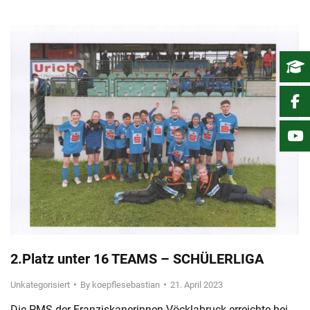
2.Platz unter 16 TEAMS – SCHÜLERLIGA
Unkategorisiert
By
koepflesebastian
21. April 2023
Die PMS der Franziskanerinnen Vöcklabruck erreichte bei